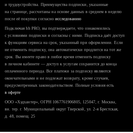
тратите много времени на поиск и вручную поднимаете
и трудоустройства. Преимущества подписки, указанные
резюме
на странице, рассчитаны на основе данных в среднем в неделю
после её покупки согласно
хотите сравнить себя с конкурентами и оценить шансы
исследованию
Подключая hh PRO, вы подтверждаете, что ознакомились
с условиями подписки и согласны с ними. Подписка даёт доступ
к функциям сервиса на срок, указанный при оформлении. Если
не отменить подписку, она автоматически продлится на тот же
срок. Вы имеете право в любое время отменить подписку
в личном кабинете — доступ к услугам сохранится до конца
оплаченного периода. Все платежи за подписку являются
окончательными и не подлежат возврату, кроме случаев,
предусмотренных законодательством. Полные условия есть
в оферте
ООО «Хэдхантер», ОГРН 1067761906805, 125047, г. Москва,
вн. тер. г. Муниципальный округ Тверской, ул. 2-я Брестская,
д. 48, помещ. 25