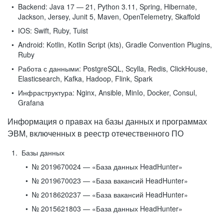
Backend:
Java 17 — 21, Python 3.11, Spring, Hibernate,
Jackson, Jersey, Junit 5, Maven, OpenTelemetry, Skaffold
IOS:
Swift, Ruby, Tuist
Android:
Kotlin, Kotlin Script (kts), Gradle Convention Plugins,
Ruby
Работа с данными:
PostgreSQL, Scylla, Redis, ClickHouse,
Elasticsearch, Kafka, Hadoop, Flink, Spark
Инфраструктура:
Nginx, Ansible, MinIo, Docker, Consul,
Grafana
Информация о правах на базы данных и программах
ЭВМ, включенных в реестр отечественного ПО
Базы данных
№ 2019670024 — «База данных HeadHunter»
№ 2019670023 — «База вакансий HeadHunter»
№ 2018620237 — «База вакансий HeadHunter»
№ 2015621803 — «База данных HeadHunter»