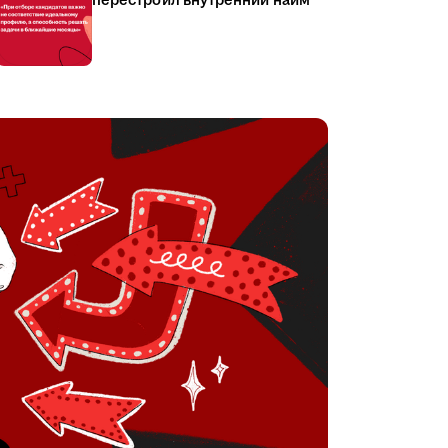
перестроил внутренний найм