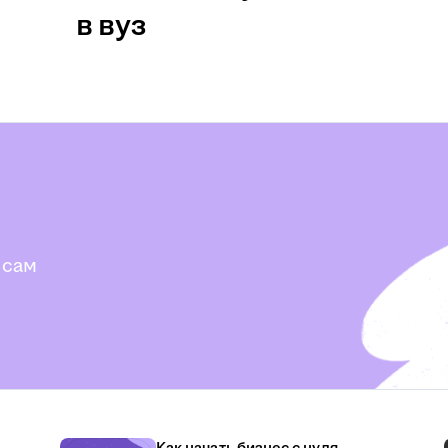
в вуз
 сам