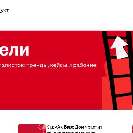
укт
ели
иалистов: тренды, кейсы и рабочие
Как «Ак Барс Дом» растит