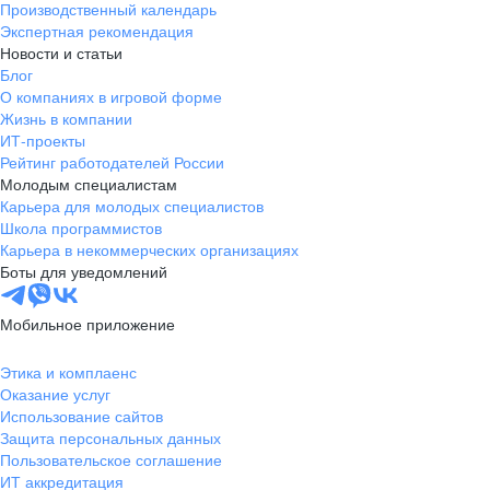
Производственный календарь
Новгородская
Боровичи
Экспертная рекомендация
область
Новости и статьи
Валдай
Малая Вишера
Блог
О компаниях в игровой форме
Окуловка
Пестово
Жизнь в компании
Сольцы
Старая Русса
ИТ-проекты
Холм
Чудово
Рейтинг работодателей России
Мурманская область
Апатиты
Молодым специалистам
Карьера для молодых специалистов
Гаджиево
Заозерск
Школа программистов
Заполярный
Кандалакша
Карьера в некоммерческих организациях
Кировск (Мурманская
Ковдор
Боты для уведомлений
область)
Кола
Мончегорск
Мобильное приложение
Оленегорск
Островной
Полярные Зори
Полярный
Этика и комплаенс
Оказание услуг
Североморск
Снежногорск
Использование сайтов
Республика Карелия
Беломорск
Защита персональных данных
Кемь
Кондопога
Пользовательское соглашение
ИТ аккредитация
Костомукша
Лахденпохья