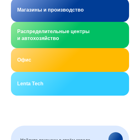
Магазины и производство
Распределительные центры
и автохозяйство
Офис
Lenta Tech
Москва
Санкт-Петербург
Екатеринбург
Новосибирск
Горно-Алтайск
Барнаул
Благовещенск
Архангельск
(Амурская область)
Астрахань
Белгород