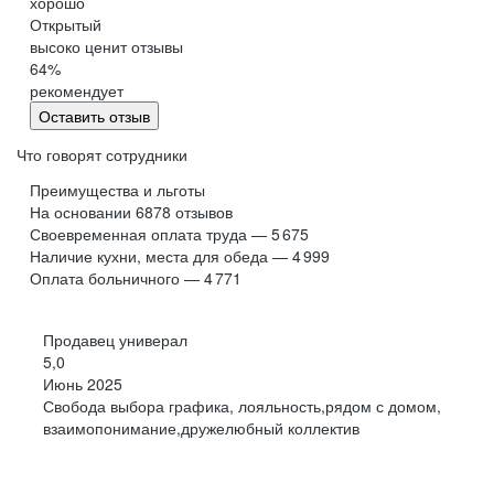
хорошо
Обнинск
Салехард
Открытый
высоко ценит отзывы
Буркина Фасо
Минск
64
%
Гомель
Могилев
рекомендует
Витебск
Гродно
Оставить отзыв
Брест
Архангельская
область
Что говорят сотрудники
Каргополь
Коряжма
Преимущества и льготы
Котлас
Мезень
На основании
6878
отзывов
Своевременная оплата труда — 5 675
Мирный
Новодвинск
(Архангельская
Наличие кухни, места для обеда — 4 999
область)
Оплата больничного — 4 771
Няндома
Онега
Северодвинск
Сольвычегодск
Продавец универал
Шенкурск
Калининградская
5,0
область
Июнь 2025
Багратионовск
Балтийск
Свобода выбора графика, лояльность,рядом с домом,
взаимопонимание,дружелюбный коллектив
Гвардейск
Гурьевск
(Калининградская
область)