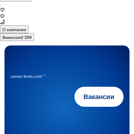
·
О компании
Вакансии
2 299
16+
career.lenta.com
Вакансии