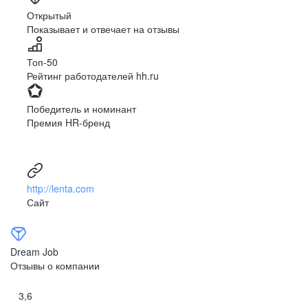
Ярославль
Луганск
Открытый
Показывает и отвечает на отзывы
Луцк
Севастополь
Симферополь
Сумы
Топ-50
Тернополь
Ужгород
Рейтинг работодателей hh.ru
Харьков
Херсон
Хмельницкий
Черкассы
Победитель и номинант
Черновцы
Чернигов
Премия HR-бренд
Ленинградская
Ханты-Мансийск
область
Тольятти
Дудинка
(Красноярский край)
http://lenta.com
Тура (Красноярский
Агинское
Сайт
край)
(Забайкальский АО)
Усть-Ордынский
Палана
Анадырь
Сочи
Dream Job
Норильск
Дзержинск
Отзывы о компании
(Нижегородская
область)
3,6
Арзамас
Саров