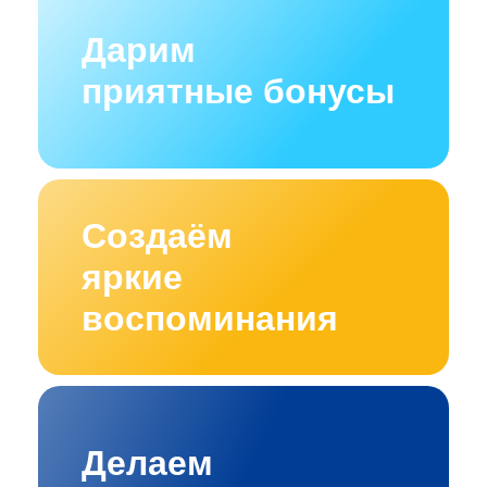
Дарим
приятные бонусы
Создаём
яркие
воспоминания
Делаем