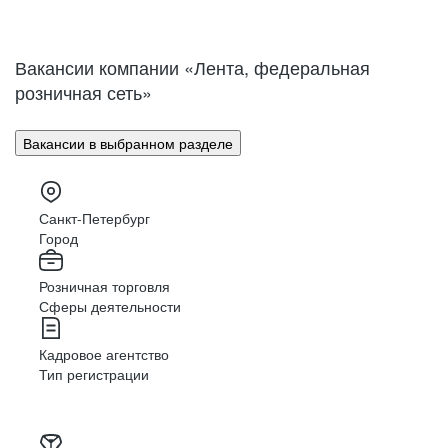
Нижний Новгород
Великий Новгород
Омск
Орел
Вакансии компании «Лента, федеральная
Оренбург
Пенза
розничная сеть»
Пермь
Петрозаводск
Псков
Ростов-на-Дону
Вакансии в выбранном разделе
Рязань
Самара
Саратов
Якутск
Южно-Сахалинск
Владикавказ
Санкт-Петербург
Смоленск
Ставрополь
Город
Тамбов
Казань
Розничная торговля
Тверь
Томск
Сферы деятельности
Кызыл
Тула
Тюмень
Ижевск
Кадровое агентство
Ульяновск
Уфа
Тип регистрации
Хабаровск
Абакан
Челябинск
Грозный
Чита
Чебоксары