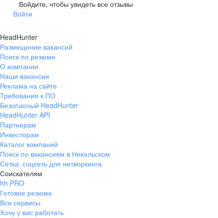
Гусев
Зеленоградск
Войдите, чтобы увидеть все отзывы
Войти
Краснознаменск
Ладушкин
(Калининградская
область)
HeadHunter
Мамоново
Неман
Размещение вакансий
Нестеров
Озерск
Поиск по резюме
(Калининградская
О компании
область)
Наши вакансии
Пионерский
Полесск
Реклама на сайте
Требования к ПО
Правдинск
Светлогорск
(Калининградская
Безопасный HeadHunter
область)
HeadHunter API
Светлый
Славск
Партнерам
Инвесторам
Советск
Черняховск
Каталог компаний
(Калининградская
область)
Поиск по вакансиям в Никольском
Сетка: соцсеть для нетворкинга
Республика Коми
Воркута
Соискателям
Вуктыл
Емва
hh PRO
Инта
Микунь
Готовое резюме
Все сервисы
Печора
Сосногорск
Хочу у вас работать
Усинск
Ухта