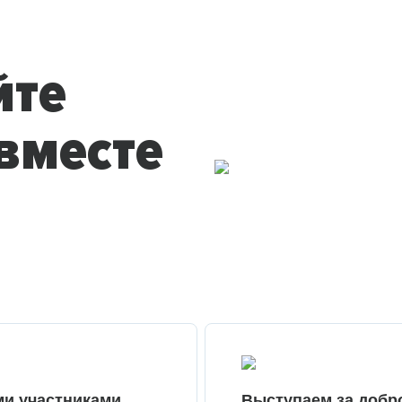
йте
вместе
ми участниками
Выступаем за добр