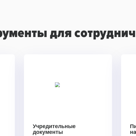
рументы для сотруднич
Учредительные
П
документы
н