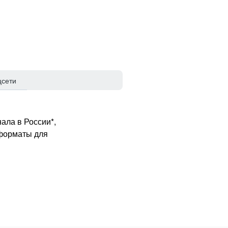
цсети
ала в России*,
 форматы для