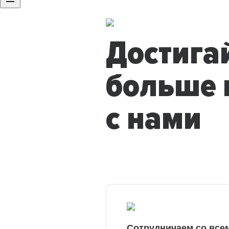
Достига
больше 
с нами
Сотрудничаем со все