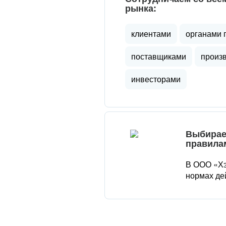
рынка:
клиентами
органами 
поставщиками
произ
инвесторами
Выбирае
правила
В ООО «Хэ
нормах де