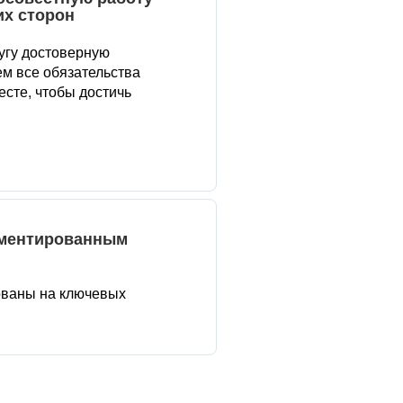
их сторон
угу достоверную
м все обязательства
сте, чтобы достичь
аментированным
ованы на ключевых