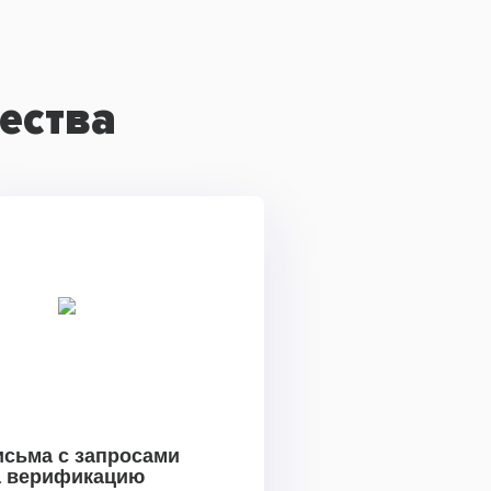
ества
исьма с запросами
а верификацию